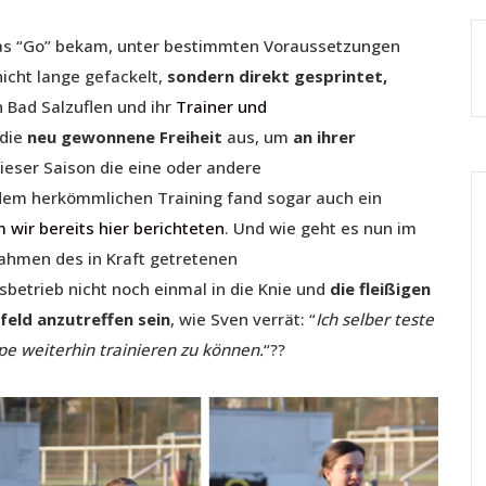
as “Go” bekam, unter bestimmten Voraussetzungen
icht lange gefackelt,
sondern direkt gesprintet,
n Bad Salzuflen und ihr
Trainer und
 die
neu gewonnene Freiheit
aus, um
an ihrer
ieser Saison die eine oder andere
em herkömmlichen Training fand sogar auch ein
 wir bereits hier berichteten
. Und wie geht es nun im
ahmen des in Kraft getretenen
betrieb nicht noch einmal in die Knie und
die fleißigen
eld anzutreffen sein
, wie Sven verrät: “
Ich selber teste
e weiterhin trainieren zu können.
“??