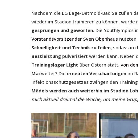
Nachdem die LG Lage-Detmold-Bad Salzuflen d
wieder im Stadion trainieren zu können, wurde n
gesprungen und geworfen
. Die Youthlympics i
Vorstandsvorsitzender Sven Obenhaus
nutzten
Schnelligkeit und Technik zu feilen,
sodass in d
Bestleistung
pulverisiert
werden kann. Neben d
Trainingslager Light
über Ostern statt,
von dem
Mai
weiter? Die
erneuten Verschärfungen
im R
Infektionsschutzgesetzes zwingen den Trainings
Mädels werden auch weiterhin im Stadion Lohf
mich aktuell dreimal die Woche, um meine Grupp