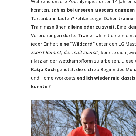
Während unsere Youthlympics unter 14 Jahren s
konnten,
sah es bei unseren Masters dagegen
Tartanbahn laufen? Fehlanzeige! Daher
trainie
Trainingsplänen
alleine oder zu zweit.
Eine kle
Verordnungen durfte
Trainer Uli
mit einem einze
jeder Einheit
eine “Wildcard”
unter den LG Mast
zuerst kommt, der malt zuerst
“, konnte sich je
Platz an der Wettkampfform zu arbeiten. Diese
Katja
Koch
genutzt, die sich zu Beginn des Mo
und Home Workouts
endlich wieder mit klassi
konnte
.?