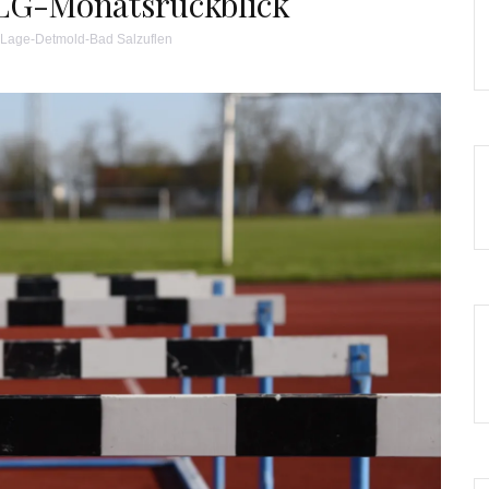
r LG-Monatsrückblick
Lage-Detmold-Bad Salzuflen