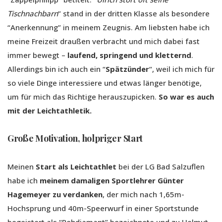
Tischnachbarn
” stand in der dritten Klasse als besondere
“Anerkennung” in meinem Zeugnis. Am liebsten habe ich
meine Freizeit draußen verbracht und mich dabei fast
immer bewegt –
laufend, springend und kletternd
.
Allerdings bin ich auch ein “
Spätzünder
“, weil ich mich für
so viele Dinge interessiere und etwas länger benötige,
um für mich das Richtige herauszupicken.
So war es auch
mit der Leichtathletik.
Große Motivation, holpriger Start
Meinen
Start als Leichtathlet
bei der LG Bad Salzuflen
habe ich
meinem damaligen Sportlehrer Günter
Hagemeyer zu verdanken
, der mich nach 1,65m-
Hochsprung und 40m-Speerwurf in einer Sportstunde
begeistert als “Rohdiamant” bezeichnete und zu Helmut