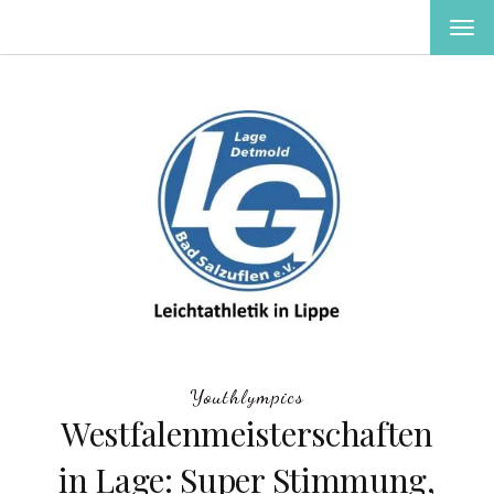
MEN
EIN-
ODE
AUS
Youthlympics
Westfalenmeisterschaften
in Lage: Super Stimmung,