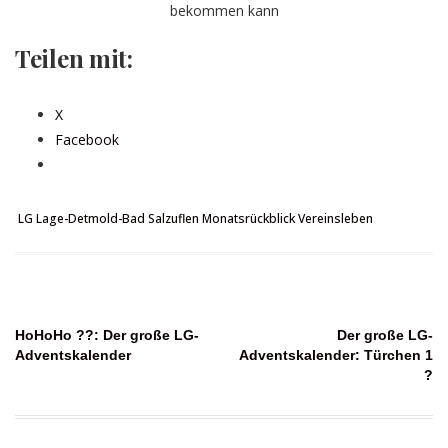
bekommen kann
Teilen mit:
X
Facebook
LG Lage-Detmold-Bad Salzuflen
Monatsrückblick
Vereinsleben
Beitragsnavigation
HoHoHo ??: Der große LG-
Der große LG-
Adventskalender
Adventskalender: Türchen 1
?