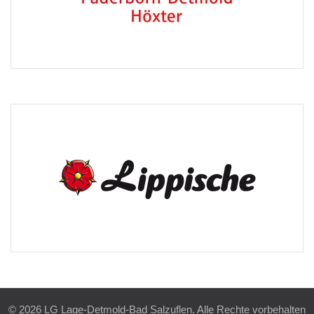
© 2026 LG Lage-Detmold-Bad Salzuflen. Alle Rechte vorbehalten