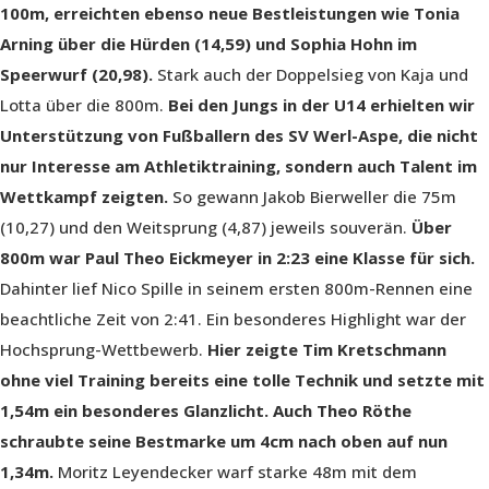
100m, erreichten ebenso neue Bestleistungen wie Tonia
Arning über die Hürden (14,59) und Sophia Hohn im
Speerwurf (20,98).
Stark auch der Doppelsieg von Kaja und
Lotta über die 800m.
Bei den Jungs in der U14 erhielten wir
Unterstützung von Fußballern des SV Werl-Aspe, die nicht
nur Interesse am Athletiktraining, sondern auch Talent im
Wettkampf zeigten.
So gewann Jakob Bierweller die 75m
(10,27) und den Weitsprung (4,87) jeweils souverän.
Über
800m war Paul Theo Eickmeyer in 2:23 eine Klasse für sich.
Dahinter lief Nico Spille in seinem ersten 800m-Rennen eine
beachtliche Zeit von 2:41. Ein besonderes Highlight war der
Hochsprung-Wettbewerb.
Hier zeigte Tim Kretschmann
ohne viel Training bereits eine tolle Technik und setzte mit
1,54m ein besonderes Glanzlicht.
Auch Theo Röthe
schraubte seine Bestmarke um 4cm nach oben auf nun
1,34m.
Moritz Leyendecker warf starke 48m mit dem