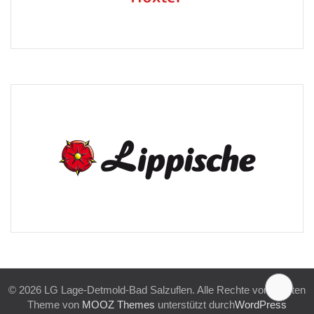
© 2026 LG Lage-Detmold-Bad Salzuflen. Alle Rechte vorbehalten
Theme von
MOOZ Themes
unterstützt durch
WordPress