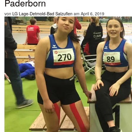
Paderborn
von
LG Lage-Detmold-Bad Salzuflen
am April 6, 2019