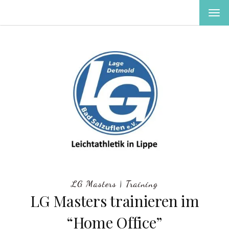
MEN
EIN-
ODE
AUS
LG Masters
|
Training
LG Masters trainieren im
“Home Office”