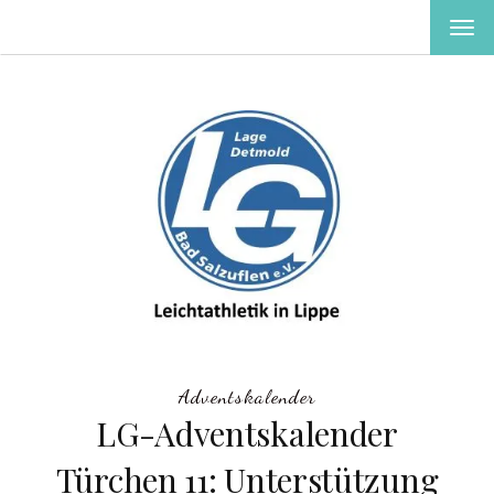
MEN
EIN-
ODE
AUS
Adventskalender
LG-Adventskalender
Türchen 11: Unterstützung