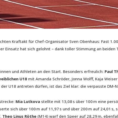
echten Kraftakt für Chef-Organisator Sven Obenhaus: Fast 1
der Einsatz hat sich gelohnt – dank toller Stimmung an beiden
innen und Athleten an den Start. Besonders erfreulich:
Paul T
weiblichen U18
mit Amanda Schröder, Jonna Wolff, Kaja Weiser u
 der U18 antreten dürfen, ist das Ziel klar: die verpasste DM-
strecke:
Mia Lutkova
stellte mit 13,08 s über 100 m eine pers
erte sich über 100 m auf 11,97 s und über 200 m auf 24,01 s, 
f.
Theo Linus Röthe
(M14) warf den Speer auf 28,29 m, ebenfal