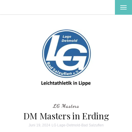
MEN
EIN-
ODE
AUS
LG Masters
DM Masters in Erding
Juni 19, 2024
LG Lage-Detmold-Bad Salzuflen