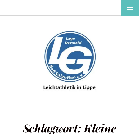
MEN
EIN-
ODE
AUS
Schlagwort:
Kleine