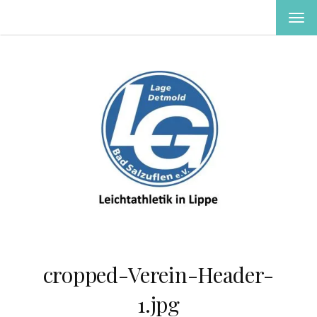
MEN
EIN-
ODE
AUS
cropped-Verein-Header-
1.jpg