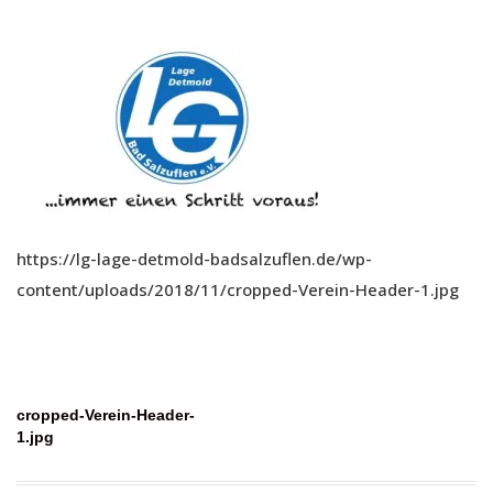
https://lg-lage-detmold-badsalzuflen.de/wp-
content/uploads/2018/11/cropped-Verein-Header-1.jpg
Beitragsnavigation
cropped-Verein-Header-
1.jpg