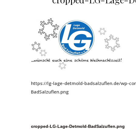
https://lg-lage-detmold-badsalzuflen.de/wp-c
BadSalzuflen.png
Beitragsnavigation
cropped-LG-Lage-Detmold-BadSalzuflen.png