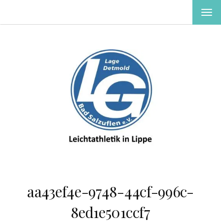
MEN
EIN-
ODE
AUS
aa43ef4e-9748-44cf-996c-
8ed1e501ccf7