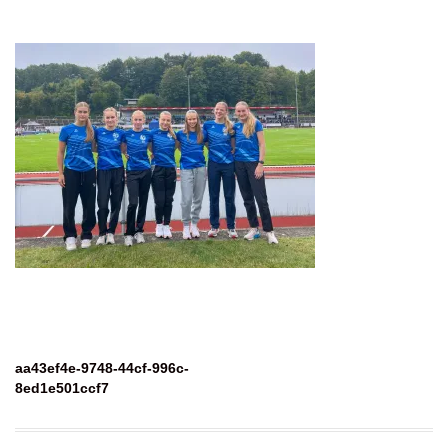
Beitragsnavigation
aa43ef4e-9748-44cf-996c-
8ed1e501ccf7