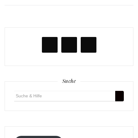
Suche
Suche
für: