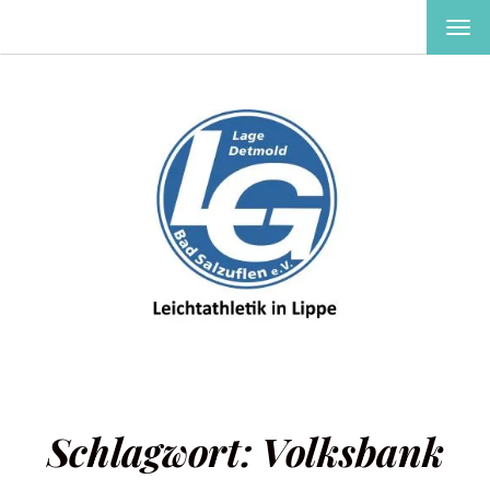
MEN
EIN-
ODE
AUS
Schlagwort:
Volksbank