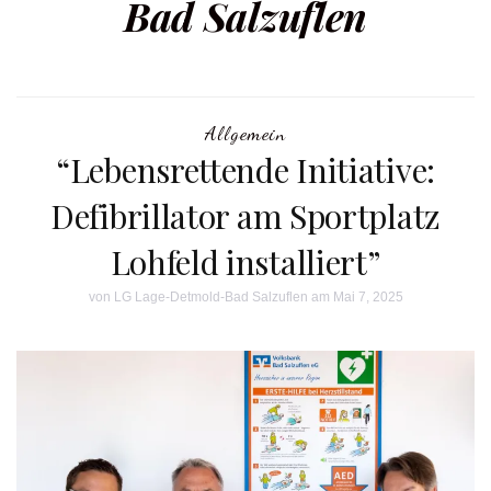
Bad Salzuflen
Allgemein
“Lebensrettende Initiative:
Defibrillator am Sportplatz
Lohfeld installiert”
von
LG Lage-Detmold-Bad Salzuflen
am Mai 7, 2025