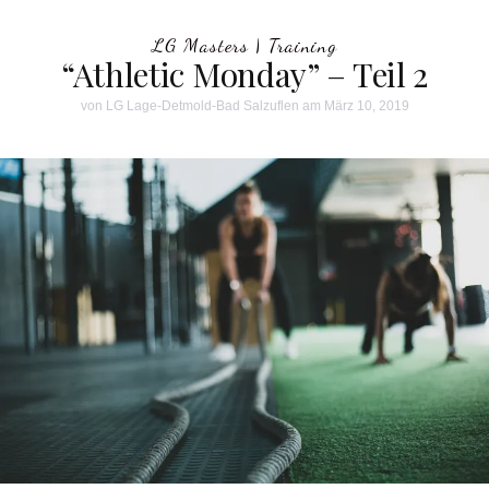
LG Masters
|
Training
“Athletic Monday” – Teil 2
von
LG Lage-Detmold-Bad Salzuflen
am März 10, 2019