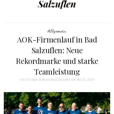
Salzuflen
Allgemein
AOK-Firmenlauf in Bad
Salzuflen: Neue
Rekordmarke und starke
Teamleistung
von
LG Lage-Detmold-Bad Salzuflen
am Mai 21, 2025