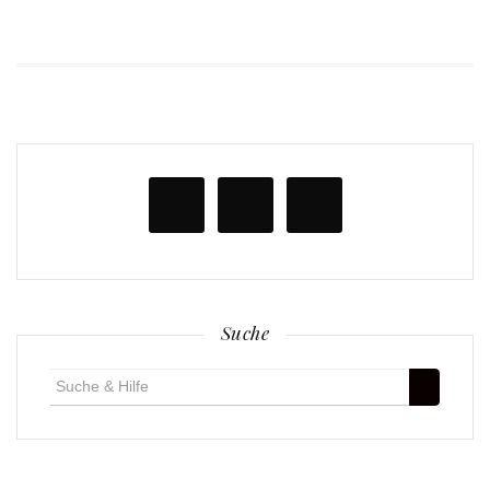
Suche
Suche
für: