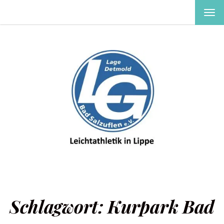
MEN
EIN-
ODE
AUS
Schlagwort:
Kurpark Bad