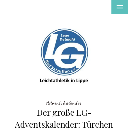
MEN
EIN-
ODE
AUS
Adventskalender
Der große LG-
Adventskalender: Türchen