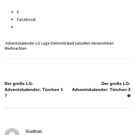
X
Facebook
Adventskalender
LG Lage-Detmold-Bad Salzuflen
Vereinsleben
Weihnachten
Beitragsnavigation
Der große LG-
Der große LG-
Adventskalender: Türchen 1
Adventskalender: Türchen 3
?
❄️
Gudrun