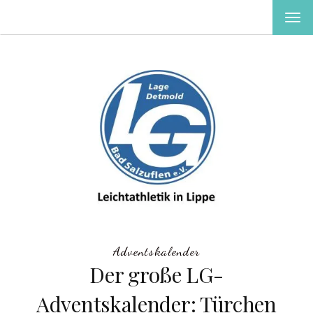
MEN
EIN-
ODE
AUS
Adventskalender
Der große LG-
Adventskalender: Türchen