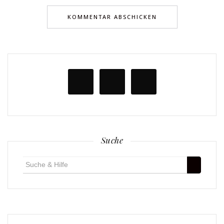
Suche
Suche
für: